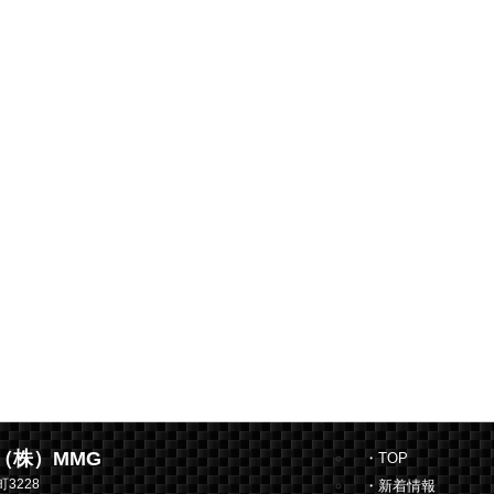
el（株）MMG
・TOP
3228
・新着情報